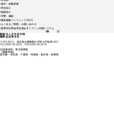
進学・就職実績
学校紹介
施設紹介
学費・補助
職員募集パンフレット(PDF)
よくあるご質問・お問い合わせ
高等学校等就学支援金オンライン申請システム
X
facebook
instagram
学校法人志学会学院
志学会高等学校
〒345-0015 埼玉県北葛飾郡杉戸町大字並塚1643
TEL:0480-38-1810 FAX:0480-38-2976
広域通信制・単位制課程
【募集地域】
東京都・埼玉県・千葉県・茨城県・栃木県・群馬県