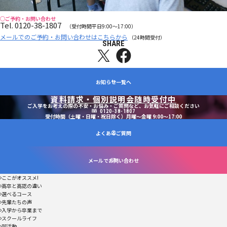
○ご予約・お問い合わせ
Tel. 0120-38-1807
（受付時間平日9:00～17:00）
メールでのご予約・お問い合わせはこちらから
（24時間受付）
SHARE
X
fb
お知らせ一覧へ
資料請求・個別説明会随時受付中
ご入学をお考えの際の不安・お悩み・ご質問など、お気軽にご相談ください
0120-38-1807
受付時間（土曜・日曜・祝日除く）月曜～金曜 9:00～17:00
よくあるご質問
メールでお問い合わせ
ここがオススメ!
高卒と高認の違い
選べるコース
先輩たちの声
入学から卒業まで
スクールライフ
部活動