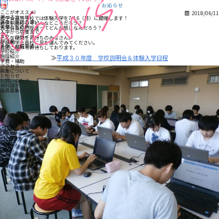
学校法人志学会学院
お知らせ
志学会高等学校
ここがオススメ!
2018/06/11
選べるコース
志学会高等学校では体験入学を7/16（月）に開催します！
高卒と高認の違い
通信制高校ってどんなところだろう？
先輩たちの声
志学会高校の授業ってどんな感じなんだろう？
入学から卒業まで
スクールライフ
そんな疑問をお持ちのみなさん。
部活動
ぜひ志学会高校に足を運んでみてください。
進学・就職実績
お問い合わせお待ちしております。
学校紹介
施設紹介
≫
平成３０年度 学校説明会＆体験入学日程
学費・補助
アクセス
募集について
お知らせ
お問い合わせ
資料請求
職員募集(PDF)
次の記事
前の記事