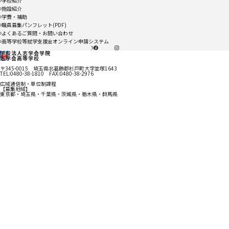
学校紹介
施設紹介
学費・補助
職員募集パンフレット(PDF)
よくあるご質問・お問い合わせ
高等学校等就学支援金オンライン申請システム
X
facebook
instagram
学校法人志学会学院
志学会高等学校
〒345-0015 埼玉県北葛飾郡杉戸町大字並塚1643
TEL:0480-38-1810 FAX:0480-38-2976
広域通信制・単位制課程
【募集地域】
東京都・埼玉県・千葉県・茨城県・栃木県・群馬県