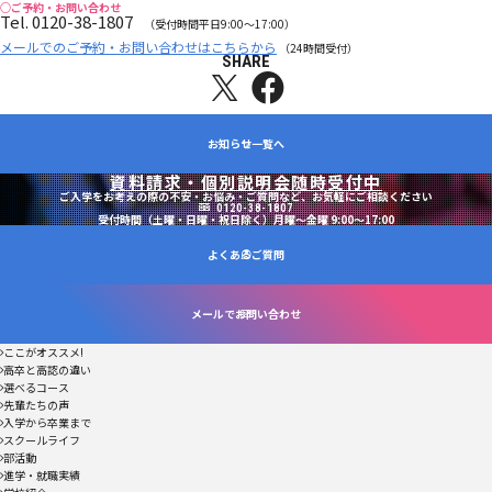
○ご予約・お問い合わせ
Tel. 0120-38-1807
（受付時間平日9:00～17:00）
メールでのご予約・お問い合わせはこちらから
（24時間受付）
SHARE
X
fb
お知らせ一覧へ
資料請求・個別説明会随時受付中
ご入学をお考えの際の不安・お悩み・ご質問など、お気軽にご相談ください
0120-38-1807
受付時間（土曜・日曜・祝日除く）月曜～金曜 9:00～17:00
よくあるご質問
メールでお問い合わせ
ここがオススメ!
高卒と高認の違い
選べるコース
先輩たちの声
入学から卒業まで
スクールライフ
部活動
進学・就職実績