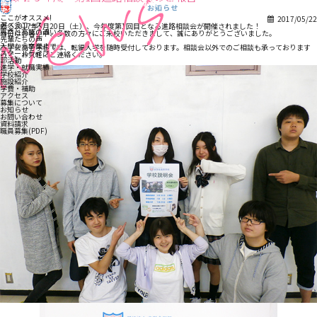
学校法人志学会学院
お知らせ
志学会高等学校
ここがオススメ!
2017/05/22
選べるコース
去る2017年5月20日（土）、今年度第1回目となる進路相談会が開催されました！
高卒と高認の違い
当日はお暑い中、多数の方々にご来校いただきまして、誠にありがとうございました。
先輩たちの声
入学から卒業まで
志学会高等学校では、転編入学を随時受付しております。相談会以外でのご相談も承っております
スクールライフ
ので、お気軽にご連絡ください。
部活動
進学・就職実績
学校紹介
施設紹介
学費・補助
アクセス
募集について
お知らせ
お問い合わせ
資料請求
職員募集(PDF)