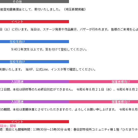
その他
能登地震義援金として、寄付いたしました。 《埼玉新聞掲載》
イベント
（土）に行います。 当日は、ステージ発表や作品展示、バザーが行われます。 皆様のご来場を心より
在校生向け
生 9:40 1年次生 以上です。気を付けて登校してください。
在校生向け
判断いたします。 当HP、公式Line、インスタ等で確認してください。
入試関連
保護者様向け
２日間、本校は研修等のため終日対応ができません。 令和６年８月２１日（水）、令和６年８月２８
入試関連
保護者様向け
の期間、本校は夏期休業とさせていただきますので、よろしくお願い申し上げます。 令和６年８月９
イベント
相談会」開催
両日とも開催時間：13時30分～15時30分 会場：春日部市役所コミュニティ棟１階「ひだまりホール