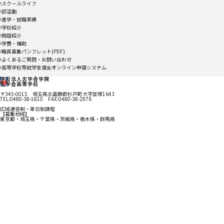
スクールライフ
部活動
進学・就職実績
学校紹介
施設紹介
学費・補助
職員募集パンフレット(PDF)
よくあるご質問・お問い合わせ
高等学校等就学支援金オンライン申請システム
学校法人志学会学院
志学会高等学校
〒345-0015 埼玉県北葛飾郡杉戸町大字並塚1643
TEL:0480-38-1810 FAX:0480-38-2976
広域通信制・単位制課程
【募集地域】
東京都・埼玉県・千葉県・茨城県・栃木県・群馬県