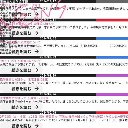
学校法人志学会学院
2024/11/12
志学会高等学校
志学会高校志音祭売り上げ寄付
ここがオススメ!
明星学園グループの志学会高等学校が、志音祭（学校行事）のバザー売上金を、埼玉新聞社を通して
選べるコース
高卒と高認の違い
続きを読む
先輩たちの声
入学から卒業まで
2024/10/11
スクールライフ
10月26日『志音祭2024』開催のお知らせ
部活動
進学・就職実績
今年も志学会高等学校の文化祭、志音祭の季節がやって参りました。 今年度は志音祭を１０月２６日
学校紹介
続きを読む
施設紹介
学費・補助
アクセス
2024/09/02
募集について
9月3日後期後半始業式について
お知らせ
明日9月3日の後期後半始業式は、予定通り行います。 バスは 8:40 3年次生 9:10 2年次
お問い合わせ
資料請求
続きを読む
職員募集(PDF)
2024/08/29
9月3日（火）の始業式について
台風の接近が予想されます。 9月3日（火）の始業式については、9月2日（月）15:00の天候状況で
続きを読む
2024/08/20
臨時休業のお知らせ（8月21日･28日）
志学会高等学校のホームページをご覧いただき、誠にありがとうございます。 誠に勝手ながら、下記
続きを読む
2024/07/24
夏季休業のお知らせ（8月9日～16日）
志学会高等学校のホームページをご覧いただき、誠にありがとうございます。 誠に勝手ながら、下記
続きを読む
2024/02/08
2月23日（金・祝日）と25日（日）春日部で「芸能の仕事を知ろう＆子供の進路・学校の悩み親子
春日部近隣の方々へ無料参加イベントのお知らせ 開催日：２月23日（祝日）・２５日（日） 開催時間：
続きを読む