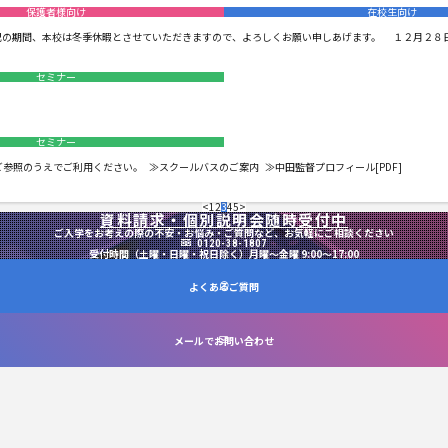
保護者様向け
在校生向け
の期間、本校は冬季休暇とさせていただきますので、よろしくお願い申しあげます。 １２月２８日（木
セミナー
セミナー
参照のうえでご利用ください。 ≫スクールバスのご案内 ≫中田監督プロフィール[PDF]
<
1
2
3
4
5
>
資料請求・個別説明会随時受付中
ご入学をお考えの際の不安・お悩み・ご質問など、お気軽にご相談ください
0120-38-1807
受付時間（土曜・日曜・祝日除く）月曜～金曜 9:00～17:00
よくあるご質問
メールでお問い合わせ