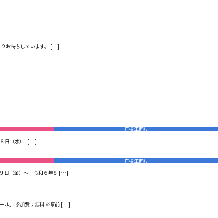
お待ちしています。 […]
在校生向け
日（水） […]
在校生向け
日（金）～ 令和６年８ […]
」 参加費；無料 ※事前 […]