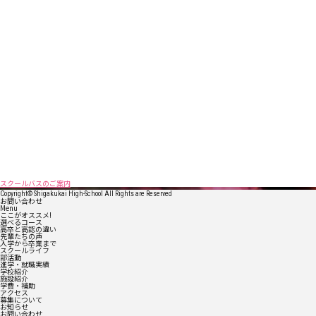
スクールバスのご案内
Copyright© Shigakukai High-School All Rights are Reserved
お問い合わせ
Menu
ここがオススメ!
選べるコース
高卒と高認の違い
先輩たちの声
入学から卒業まで
スクールライフ
部活動
進学・就職実績
学校紹介
施設紹介
学費・補助
アクセス
募集について
お知らせ
お問い合わせ