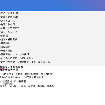
ここがオススメ!
高卒と高認の違い
選べるコース
先輩たちの声
入学から卒業まで
スクールライフ
部活動
進学・就職実績
学校紹介
施設紹介
学費・補助
職員募集パンフレット(PDF)
よくあるご質問・お問い合わせ
高等学校等就学支援金オンライン申請システム
学校法人志学会学院
志学会高等学校
〒345-0015 埼玉県北葛飾郡杉戸町大字並塚1643
TEL:0480-38-1810 FAX:0480-38-2976
広域通信制・単位制課程
【募集地域】
東京都・埼玉県・千葉県・茨城県・栃木県・群馬県