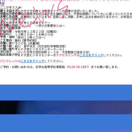
学校法人志学会学院
志学会高等学校
ここがオススメ!
選べるコース
第１７回子どもの生き方を考える教育セミナーの開催が決定いたしました。
高卒と高認の違い
今回は、元文部科学事務次官前川喜平氏を講師に招き、不登校問題について大いに語っていただき
先輩たちの声
お申し込みは、先着順となっています。定員に達し次第、お申し込みを締め切りますので、お早目
入学から卒業まで
スクールライフ
子どもの生き方を考える教育セミナー
部活動
『不登校問題について』 ～学びの重要性とは～
進学・就職実績
学校紹介
日 時：令和元年１２月２２日（日曜日）
施設紹介
１３時３０分～１６時００分
学費・補助
（受付１３時１０分～）
アクセス
入場料：無料【要予約制】
募集について
定 員：１００名【先着順】
お知らせ
講 師：前川 喜平先生（元文部科学事務次官）
お問い合わせ
場 所：ＴＫＰ大宮ビジネスセンターホール１
次の記事
資料請求
（さいたま市大宮区仲町２－２６ 大宮駅東口徒歩４分）
職員募集(PDF)
ＴＫＰ大宮ビジネスセンターの
アクセスリンクは
こちらをクリック
してください。
パンフレットは
こちらをクリック
してください。
ご予約・お問い合わせは、志学会高等学校事務局
（0120-38-1807）
までお願い致します。